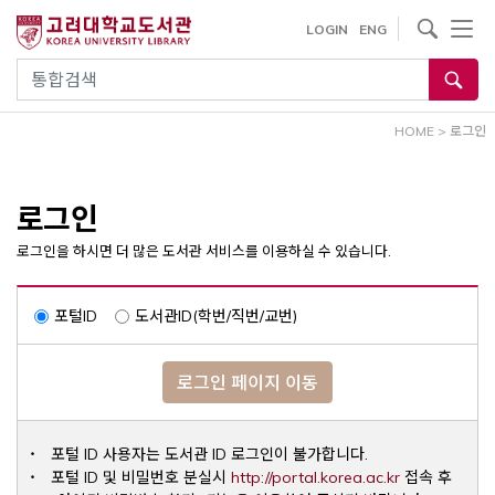
내
사이트내 검색
LOGIN
ENG
용
으
통합검색
로
건
HOME
>
로그인
너
뛰
기
로그인
로그인을 하시면 더 많은 도서관 서비스를 이용하실 수 있습니다.
포털ID
도서관ID(학번/직번/교번)
로그인 페이지 이동
포털 ID 사용자는 도서관 ID 로그인이 불가합니다.
Opens a ne
포털 ID 및 비밀번호 분실시
http://portal.korea.ac.kr
접속 후