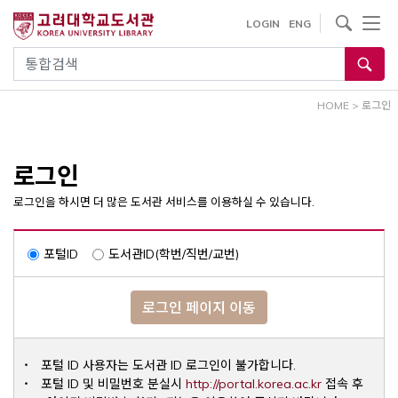
내
사이트내 검색
LOGIN
ENG
용
으
통합검색
로
건
HOME
>
로그인
너
뛰
기
로그인
로그인을 하시면 더 많은 도서관 서비스를 이용하실 수 있습니다.
포털ID
도서관ID(학번/직번/교번)
로그인 페이지 이동
포털 ID 사용자는 도서관 ID 로그인이 불가합니다.
Opens a ne
포털 ID 및 비밀번호 분실시
http://portal.korea.ac.kr
접속 후