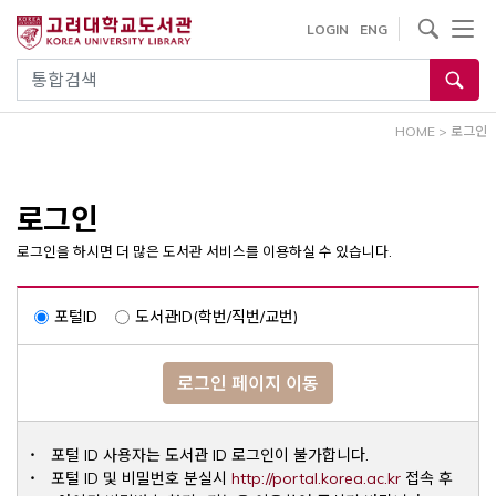
내
사이트내 검색
LOGIN
ENG
용
으
통합검색
로
건
HOME
>
로그인
너
뛰
기
로그인
로그인을 하시면 더 많은 도서관 서비스를 이용하실 수 있습니다.
포털ID
도서관ID(학번/직번/교번)
로그인 페이지 이동
포털 ID 사용자는 도서관 ID 로그인이 불가합니다.
Opens a ne
포털 ID 및 비밀번호 분실시
http://portal.korea.ac.kr
접속 후