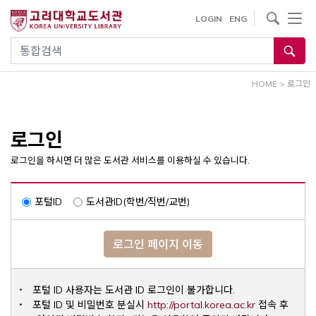
내
사이트내 검색
LOGIN
ENG
용
으
통합검색
로
건
HOME
>
로그인
너
뛰
기
로그인
로그인을 하시면 더 많은 도서관 서비스를 이용하실 수 있습니다.
포털ID
도서관ID(학번/직번/교번)
로그인 페이지 이동
포털 ID 사용자는 도서관 ID 로그인이 불가합니다.
Opens a ne
포털 ID 및 비밀번호 분실시
http://portal.korea.ac.kr
접속 후