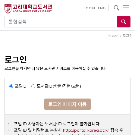
내
사이트내 검색
LOGIN
ENG
용
으
통합검색
로
건
HOME
>
로그인
너
뛰
기
로그인
로그인을 하시면 더 많은 도서관 서비스를 이용하실 수 있습니다.
포털ID
도서관ID(학번/직번/교번)
로그인 페이지 이동
포털 ID 사용자는 도서관 ID 로그인이 불가합니다.
Opens a ne
포털 ID 및 비밀번호 분실시
http://portal.korea.ac.kr
접속 후