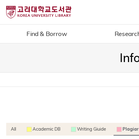
내
용
으
로
Find & Borrow
Researc
건
너
뛰
Inf
기
All
Academic DB
Writing Giuide
Plagiar