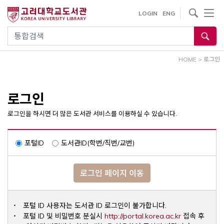
내
사이트내 검색
LOGIN
ENG
용
으
통합검색
로
건
HOME
>
로그인
너
뛰
기
로그인
로그인을 하시면 더 많은 도서관 서비스를 이용하실 수 있습니다.
포털ID
도서관ID(학번/직번/교번)
로그인 페이지 이동
포털 ID 사용자는 도서관 ID 로그인이 불가합니다.
Opens a ne
포털 ID 및 비밀번호 분실시
http://portal.korea.ac.kr
접속 후