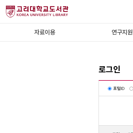
내
용
으
로
자료이용
연구지원
건
너
뛰
기
로그인
포털ID