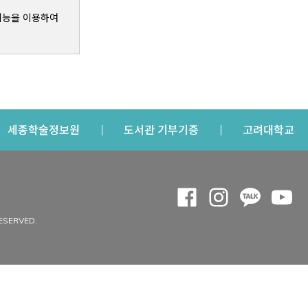
기능을 이용하여
s a new window
Opens a new window
Opens a new windo
Op
세종학술정보원
도서관 기부기증
고려대학교
나의공간
Opens a new window
Opens a new 
Opens a
Op
 window
내정보
ESERVED.
내서재
개인공지
이용자정보 관리
연회비·이용증
이용현황