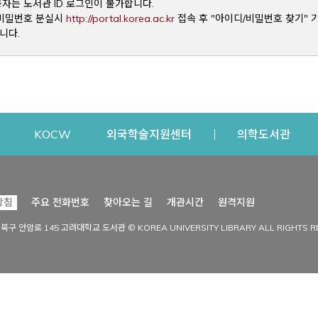
용자는 도서관 ID 로그인이 불가합니다.
Opens a new window
및 비밀번호 분실시
http://portal.korea.ac.kr
접속 후 "아이디/비밀번호 찾기" 
니다.
dow
Opens a new window
Opens a new window
Opens a new window
Open
KOCW
외국학술지원센터
의학도서관
시설이용
커뮤니티
Opens a new
방침
주요 전화번호
찾아오는 길
개관시간
원격지원
s a new window
시설찾기
도서관 소식
성북구 안암로 145 고려대학교 도서관 © KOREA UNIVERSITY LIBRARY ALL RIGHTS R
Opens a new window
시설·좌석 예약·현황
공지사항
중앙도서관
보도자료
중앙도서관(대학원)
홍보자료
학술정보관(CDL)
현황·통계
과학도서관
FAQ & QnA