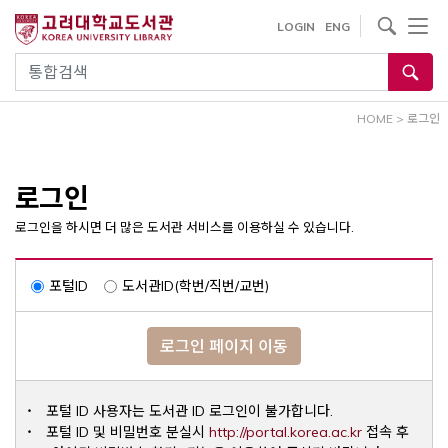
내
사이트내 검색
LOGIN
ENG
용
으
통합검색
로
건
HOME
>
로그인
너
뛰
기
로그인
로그인을 하시면 더 많은 도서관 서비스를 이용하실 수 있습니다.
포털ID
도서관ID(학번/직번/교번)
로그인 페이지 이동
포털 ID 사용자는 도서관 ID 로그인이 불가합니다.
Opens a ne
포털 ID 및 비밀번호 분실시
http://portal.korea.ac.kr
접속 후