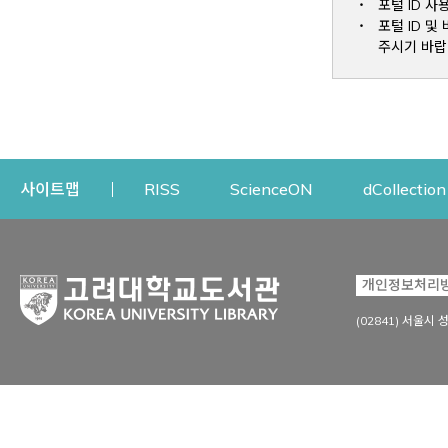
포털 ID 사
포털 ID 
주시기 바랍
Opens a new window
Opens a new win
사이트맵
RISS
ScienceON
dCollection
자료이용
연구지원
개인정보처리
Open
자료찾기
연구지원 서비스
(02841) 서울시 
상세검색
정보이용교육
강의수업자료
학술지 등재/평가 정보
데이터베이스
투고 저널 추천
전자저널
연구 동향 분석
전자책·이러닝
오픈액세스 출판 지원