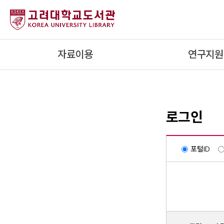
내
용
으
로
자료이용
연구지원
건
너
뛰
기
로그인
포털ID