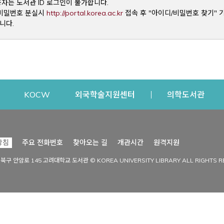
용자는 도서관 ID 로그인이 불가합니다.
Opens a new window
및 비밀번호 분실시
http://portal.korea.ac.kr
접속 후 "아이디/비밀번호 찾기" 
니다.
dow
Opens a new window
Opens a new window
Opens a new window
Open
KOCW
외국학술지원센터
의학도서관
시설이용
커뮤니티
Opens a new
방침
주요 전화번호
찾아오는 길
개관시간
원격지원
s a new window
시설찾기
도서관 소식
성북구 안암로 145 고려대학교 도서관 © KOREA UNIVERSITY LIBRARY ALL RIGHTS R
Opens a new window
시설·좌석 예약·현황
공지사항
중앙도서관
보도자료
중앙도서관(대학원)
홍보자료
학술정보관(CDL)
현황·통계
과학도서관
FAQ & QnA