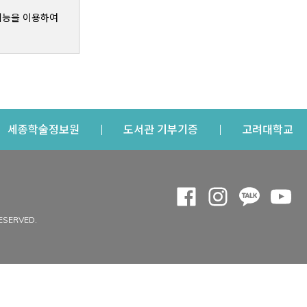
기능을 이용하여
s a new window
Opens a new window
Opens a new windo
Op
세종학술정보원
도서관 기부기증
고려대학교
나의공간
Opens a new window
Opens a new 
Opens a
Op
 window
내정보
ESERVED.
내서재
개인공지
이용자정보 관리
연회비·이용증
이용현황