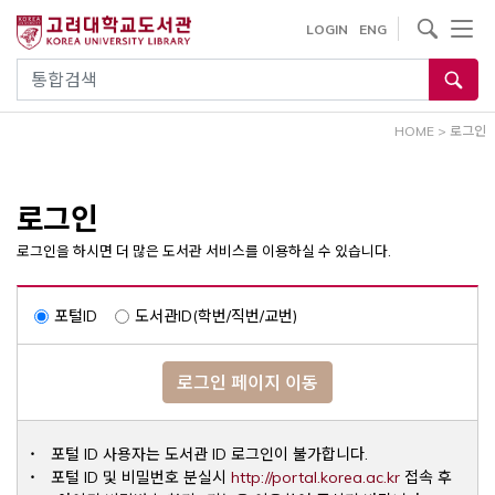
내
사이트내 검색
LOGIN
ENG
용
으
통합검색
로
건
HOME
>
로그인
너
뛰
기
로그인
로그인을 하시면 더 많은 도서관 서비스를 이용하실 수 있습니다.
포털ID
도서관ID(학번/직번/교번)
로그인 페이지 이동
포털 ID 사용자는 도서관 ID 로그인이 불가합니다.
Opens a ne
포털 ID 및 비밀번호 분실시
http://portal.korea.ac.kr
접속 후