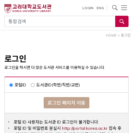
내
사이트내 검색
LOGIN
ENG
용
으
통합검색
로
건
HOME
>
로그인
너
뛰
기
로그인
로그인을 하시면 더 많은 도서관 서비스를 이용하실 수 있습니다.
포털ID
도서관ID(학번/직번/교번)
로그인 페이지 이동
포털 ID 사용자는 도서관 ID 로그인이 불가합니다.
Opens a ne
포털 ID 및 비밀번호 분실시
http://portal.korea.ac.kr
접속 후