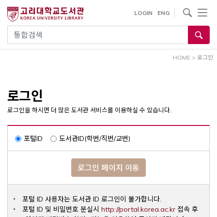
내
사이트내 검색
LOGIN
ENG
용
으
통합검색
로
건
HOME
>
로그인
너
뛰
기
로그인
로그인을 하시면 더 많은 도서관 서비스를 이용하실 수 있습니다.
포털ID
도서관ID(학번/직번/교번)
로그인 페이지 이동
포털 ID 사용자는 도서관 ID 로그인이 불가합니다.
Opens a ne
포털 ID 및 비밀번호 분실시
http://portal.korea.ac.kr
접속 후