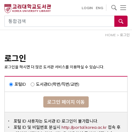
내
사이트내 검색
LOGIN
ENG
용
으
통합검색
로
건
HOME
>
로그인
너
뛰
기
로그인
로그인을 하시면 더 많은 도서관 서비스를 이용하실 수 있습니다.
포털ID
도서관ID(학번/직번/교번)
로그인 페이지 이동
포털 ID 사용자는 도서관 ID 로그인이 불가합니다.
Opens a ne
포털 ID 및 비밀번호 분실시
http://portal.korea.ac.kr
접속 후