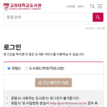
내
사이트내 검색
LOGIN
ENG
용
으
통합검색
로
건
HOME
>
로그인
너
뛰
기
로그인
로그인을 하시면 더 많은 도서관 서비스를 이용하실 수 있습니다.
포털ID
도서관ID(학번/직번/교번)
로그인 페이지 이동
포털 ID 사용자는 도서관 ID 로그인이 불가합니다.
Opens a ne
포털 ID 및 비밀번호 분실시
http://portal.korea.ac.kr
접속 후