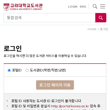
내
사이트내 검색
LOGIN
ENG
용
으
통합검색
로
건
HOME
>
로그인
너
뛰
기
로그인
로그인을 하시면 더 많은 도서관 서비스를 이용하실 수 있습니다.
포털ID
도서관ID(학번/직번/교번)
로그인 페이지 이동
포털 ID 사용자는 도서관 ID 로그인이 불가합니다.
Opens a ne
포털 ID 및 비밀번호 분실시
http://portal.korea.ac.kr
접속 후