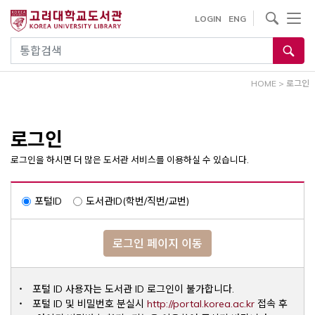
내
사이트내 검색
LOGIN
ENG
용
으
통합검색
로
건
HOME
>
로그인
너
뛰
기
로그인
로그인을 하시면 더 많은 도서관 서비스를 이용하실 수 있습니다.
포털ID
도서관ID(학번/직번/교번)
로그인 페이지 이동
포털 ID 사용자는 도서관 ID 로그인이 불가합니다.
Opens a ne
포털 ID 및 비밀번호 분실시
http://portal.korea.ac.kr
접속 후