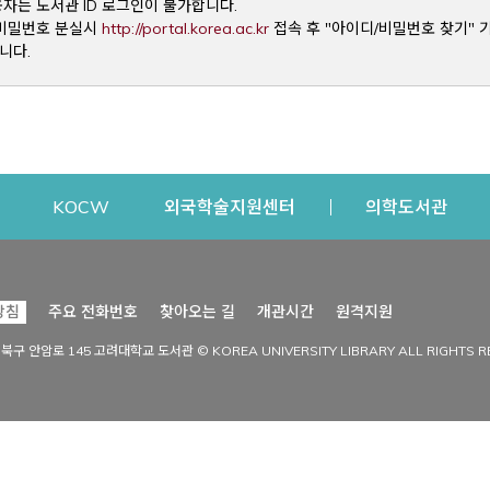
용자는 도서관 ID 로그인이 불가합니다.
Opens a new window
및 비밀번호 분실시
http://portal.korea.ac.kr
접속 후 "아이디/비밀번호 찾기" 
니다.
dow
Opens a new window
Opens a new window
Opens a new window
Open
KOCW
외국학술지원센터
의학도서관
시설이용
커뮤니티
Opens a new
방침
주요 전화번호
찾아오는 길
개관시간
원격지원
s a new window
시설찾기
도서관 소식
성북구 안암로 145 고려대학교 도서관 © KOREA UNIVERSITY LIBRARY ALL RIGHTS R
Opens a new window
시설·좌석 예약·현황
공지사항
중앙도서관
보도자료
중앙도서관(대학원)
홍보자료
학술정보관(CDL)
현황·통계
과학도서관
FAQ & QnA