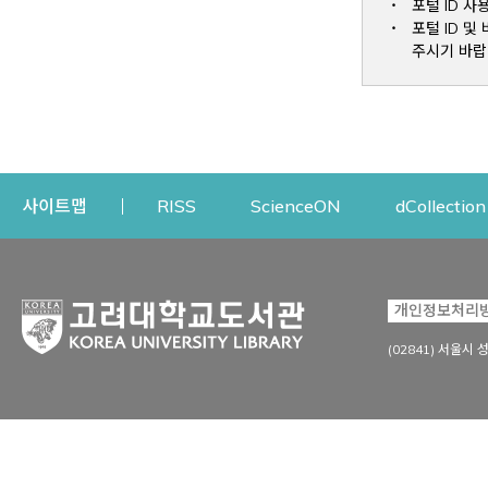
포털 ID 사
포털 ID 
주시기 바랍
Opens a new window
Opens a new win
사이트맵
RISS
ScienceON
dCollection
자료이용
연구지원
개인정보처리
Open
자료찾기
연구지원 서비스
(02841) 서울시 
상세검색
정보이용교육
강의수업자료
학술지 등재/평가 정보
데이터베이스
투고 저널 추천
전자저널
연구 동향 분석
전자책·이러닝
오픈액세스 출판 지원