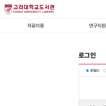
내
용
으
로
자료이용
연구지원
건
너
뛰
기
로그인
포털ID