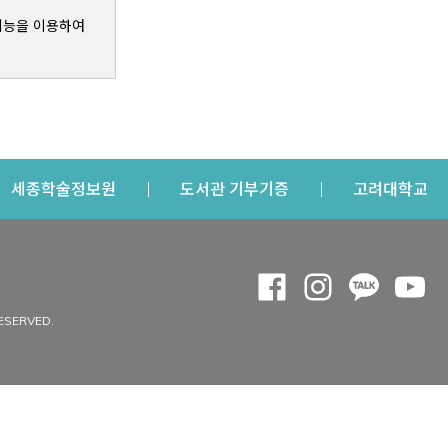
기능을 이용하여
s a new window
Opens a new window
Opens a new windo
Op
세종학술정보원
도서관 기부기증
고려대학교
나의공간
Opens a new window
Opens a new 
Opens a
Op
 window
내정보
ESERVED.
내서재
개인공지
이용자정보 관리
연회비·이용증
이용현황