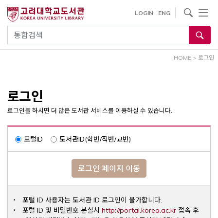
내
사이트내 검색
LOGIN
ENG
용
으
통합검색
로
건
HOME
>
로그인
너
뛰
기
로그인
로그인을 하시면 더 많은 도서관 서비스를 이용하실 수 있습니다.
포털ID
도서관ID(학번/직번/교번)
로그인 페이지 이동
포털 ID 사용자는 도서관 ID 로그인이 불가합니다.
Opens a ne
포털 ID 및 비밀번호 분실시
http://portal.korea.ac.kr
접속 후