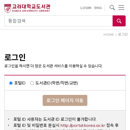
내
사이트내 검색
LOGIN
ENG
용
으
통합검색
로
건
HOME
>
로그인
너
뛰
기
로그인
로그인을 하시면 더 많은 도서관 서비스를 이용하실 수 있습니다.
포털ID
도서관ID(학번/직번/교번)
로그인 페이지 이동
포털 ID 사용자는 도서관 ID 로그인이 불가합니다.
Opens a ne
포털 ID 및 비밀번호 분실시
http://portal.korea.ac.kr
접속 후