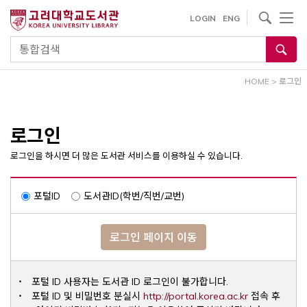
내
사이트내 검색
LOGIN
ENG
용
으
통합검색
로
건
HOME
>
로그인
너
뛰
기
로그인
로그인을 하시면 더 많은 도서관 서비스를 이용하실 수 있습니다.
포털ID
도서관ID(학번/직번/교번)
로그인 페이지 이동
포털 ID 사용자는 도서관 ID 로그인이 불가합니다.
Opens a ne
포털 ID 및 비밀번호 분실시
http://portal.korea.ac.kr
접속 후