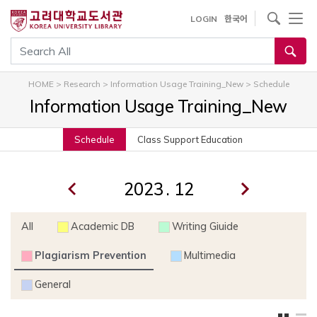
내
사이트내 검색
LOGIN
한국어
용
으
통합검색
로
건
HOME
>
Research
>
Information Usage Training_New
>
Schedule
너
Information Usage Training_New
뛰
기
Schedule
Class Support Education
.
All
Academic DB
Writing Giuide
Plagiarism Prevention
Multimedia
General