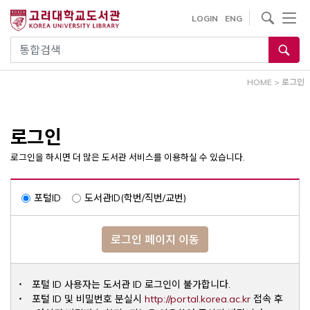
내
사이트내 검색
LOGIN
ENG
용
으
통합검색
로
건
HOME
>
로그인
너
뛰
기
로그인
로그인을 하시면 더 많은 도서관 서비스를 이용하실 수 있습니다.
포털ID
도서관ID(학번/직번/교번)
로그인 페이지 이동
포털 ID 사용자는 도서관 ID 로그인이 불가합니다.
Opens a ne
포털 ID 및 비밀번호 분실시
http://portal.korea.ac.kr
접속 후