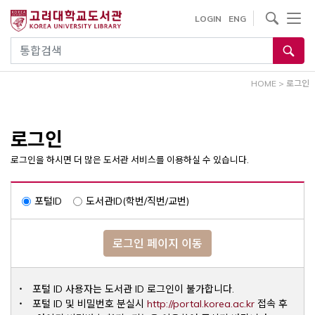
내
사이트내 검색
LOGIN
ENG
용
으
통합검색
로
건
HOME
>
로그인
너
뛰
기
로그인
로그인을 하시면 더 많은 도서관 서비스를 이용하실 수 있습니다.
포털ID
도서관ID(학번/직번/교번)
로그인 페이지 이동
포털 ID 사용자는 도서관 ID 로그인이 불가합니다.
Opens a ne
포털 ID 및 비밀번호 분실시
http://portal.korea.ac.kr
접속 후