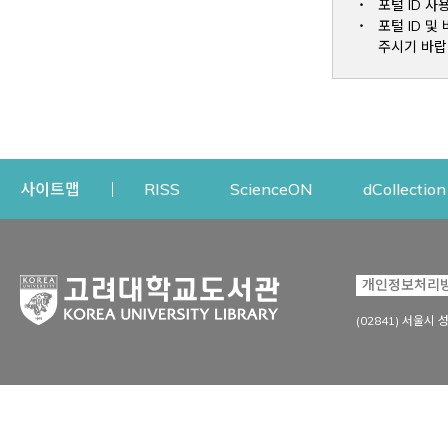
포털 ID 사
포털 ID 
주시기 바랍
Opens a new window
Opens a new win
사이트맵
RISS
ScienceON
dCollection
자료이용
연구지원
개인정보처리
Open
자료찾기
연구지원 서비스
(02841) 서울시 
상세검색
정보이용교육
강의수업자료
학술지 등재/평가 정보
데이터베이스
투고 저널 추천
전자저널
연구 동향 분석
전자책·이러닝
오픈액세스 출판 지원