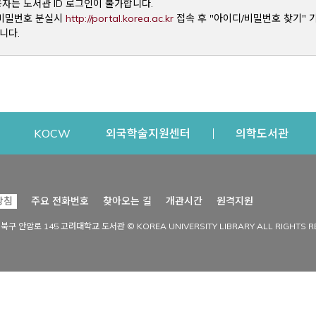
용자는 도서관 ID 로그인이 불가합니다.
Opens a new window
및 비밀번호 분실시
http://portal.korea.ac.kr
접속 후 "아이디/비밀번호 찾기" 
니다.
dow
Opens a new window
Opens a new window
Opens a new window
Open
KOCW
외국학술지원센터
의학도서관
시설이용
커뮤니티
Opens a new
방침
주요 전화번호
찾아오는 길
개관시간
원격지원
s a new window
시설찾기
도서관 소식
성북구 안암로 145 고려대학교 도서관 © KOREA UNIVERSITY LIBRARY ALL RIGHTS R
Opens a new window
시설·좌석 예약·현황
공지사항
중앙도서관
보도자료
중앙도서관(대학원)
홍보자료
학술정보관(CDL)
현황·통계
과학도서관
FAQ & QnA