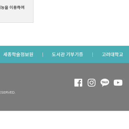
기능을 이용하여
s a new window
Opens a new window
Opens a new windo
Op
세종학술정보원
도서관 기부기증
고려대학교
나의공간
Opens a new window
Opens a new 
Opens a
Op
 window
내정보
ESERVED.
내서재
개인공지
이용자정보 관리
연회비·이용증
이용현황