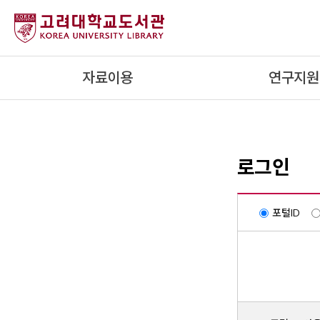
내
용
으
로
자료이용
연구지원
건
너
뛰
기
로그인
포털ID