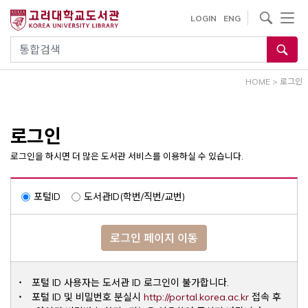
내
사이트내 검색
LOGIN
ENG
용
으
통합검색
로
건
HOME
>
로그인
너
뛰
기
로그인
로그인을 하시면 더 많은 도서관 서비스를 이용하실 수 있습니다.
포털ID
도서관ID(학번/직번/교번)
로그인 페이지 이동
포털 ID 사용자는 도서관 ID 로그인이 불가합니다.
Opens a ne
포털 ID 및 비밀번호 분실시
http://portal.korea.ac.kr
접속 후