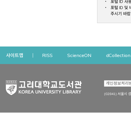
포털 ID 사
포털 ID 
주시기 바랍
Opens a new window
Opens a new win
사이트맵
RISS
ScienceON
dCollection
자료이용
연구지원
개인정보처리
Open
자료찾기
연구지원 서비스
(02841) 서울시 
상세검색
정보이용교육
강의수업자료
학술지 등재/평가 정보
데이터베이스
투고 저널 추천
전자저널
연구 동향 분석
전자책·이러닝
오픈액세스 출판 지원