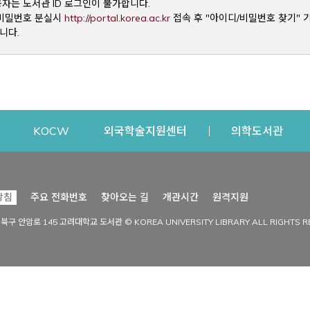
용자는 도서관 ID 로그인이 불가합니다.
Opens a new window
및 비밀번호 분실시
http://portal.korea.ac.kr
접속 후 "아이디/비밀번호 찾기" 
니다.
dow
Opens a new window
Opens a new window
Opens a new window
Open
KOCW
외국학술지원센터
의학도서관
시설이용
커뮤니티
Opens a new
방침
주요 전화번호
찾아오는 길
개관시간
원격지원
s a new window
시설찾기
도서관 소식
성북구 안암로 145 고려대학교 도서관 © KOREA UNIVERSITY LIBRARY ALL RIGHTS R
Opens a new window
시설·좌석 예약·현황
공지사항
중앙도서관
보도자료
중앙도서관(대학원)
홍보자료
학술정보관(CDL)
현황·통계
과학도서관
FAQ & QnA