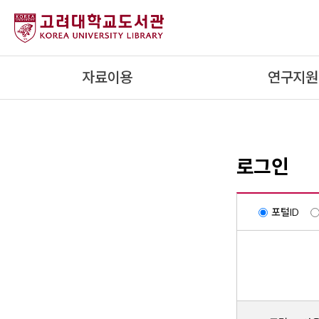
내
용
으
로
자료이용
연구지원
건
너
뛰
기
로그인
포털ID