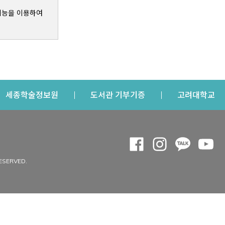
기능을 이용하여
s a new window
Opens a new window
Opens a new windo
Op
세종학술정보원
도서관 기부기증
고려대학교
나의공간
Opens a new window
Opens a new 
Opens a
Op
 window
내정보
ESERVED.
내서재
개인공지
이용자정보 관리
연회비·이용증
이용현황