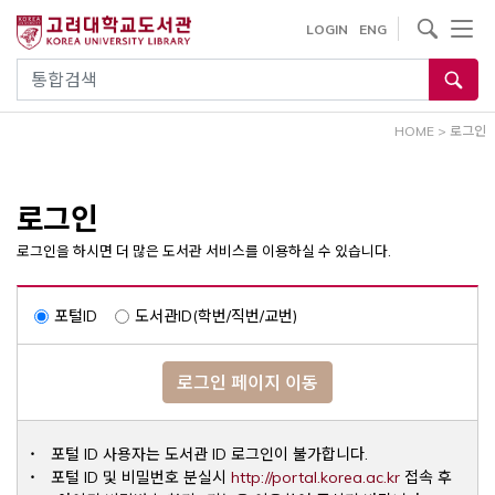
내
사이트내 검색
LOGIN
ENG
용
으
통합검색
로
건
HOME
>
로그인
너
뛰
기
로그인
로그인을 하시면 더 많은 도서관 서비스를 이용하실 수 있습니다.
포털ID
도서관ID(학번/직번/교번)
로그인 페이지 이동
포털 ID 사용자는 도서관 ID 로그인이 불가합니다.
Opens a ne
포털 ID 및 비밀번호 분실시
http://portal.korea.ac.kr
접속 후