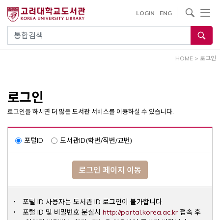
내
사이트내 검색
LOGIN
ENG
용
으
통합검색
로
건
HOME
>
로그인
너
뛰
기
로그인
로그인을 하시면 더 많은 도서관 서비스를 이용하실 수 있습니다.
포털ID
도서관ID(학번/직번/교번)
로그인 페이지 이동
포털 ID 사용자는 도서관 ID 로그인이 불가합니다.
Opens a ne
포털 ID 및 비밀번호 분실시
http://portal.korea.ac.kr
접속 후