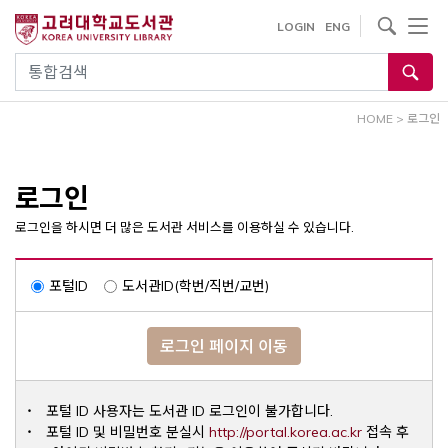
내
사이트내 검색
LOGIN
ENG
용
으
통합검색
로
건
HOME
>
로그인
너
뛰
기
로그인
로그인을 하시면 더 많은 도서관 서비스를 이용하실 수 있습니다.
포털ID
도서관ID(학번/직번/교번)
로그인 페이지 이동
포털 ID 사용자는 도서관 ID 로그인이 불가합니다.
Opens a ne
포털 ID 및 비밀번호 분실시
http://portal.korea.ac.kr
접속 후