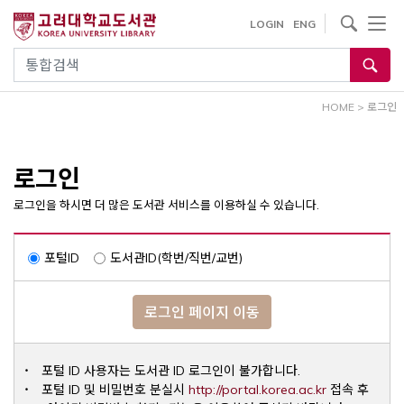
내
사이트내 검색
LOGIN
ENG
용
으
통합검색
로
건
HOME
>
로그인
너
뛰
기
로그인
로그인을 하시면 더 많은 도서관 서비스를 이용하실 수 있습니다.
포털ID
도서관ID(학번/직번/교번)
로그인 페이지 이동
포털 ID 사용자는 도서관 ID 로그인이 불가합니다.
Opens a ne
포털 ID 및 비밀번호 분실시
http://portal.korea.ac.kr
접속 후