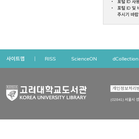
포털 ID 사
포털 ID 
주시기 바랍
Opens a new window
Opens a new win
사이트맵
RISS
ScienceON
dCollection
자료이용
연구지원
개인정보처리
Open
자료찾기
연구지원 서비스
(02841) 서울시 
상세검색
정보이용교육
강의수업자료
학술지 등재/평가 정보
데이터베이스
투고 저널 추천
전자저널
연구 동향 분석
전자책·이러닝
오픈액세스 출판 지원