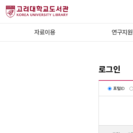
내
용
으
로
자료이용
연구지원
건
너
뛰
기
로그인
포털ID