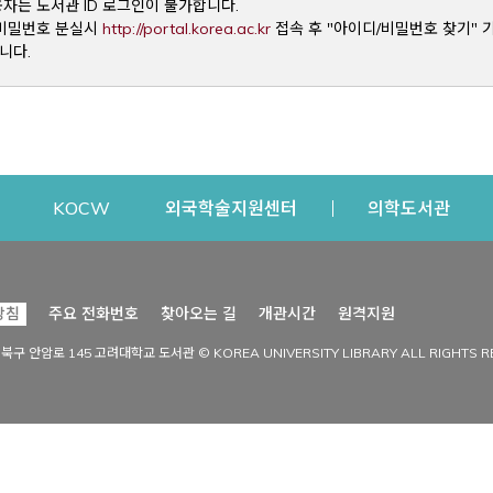
용자는 도서관 ID 로그인이 불가합니다.
Opens a new window
및 비밀번호 분실시
http://portal.korea.ac.kr
접속 후 "아이디/비밀번호 찾기" 
니다.
dow
Opens a new window
Opens a new window
Opens a new window
Open
KOCW
외국학술지원센터
의학도서관
시설이용
커뮤니티
Opens a new
방침
주요 전화번호
찾아오는 길
개관시간
원격지원
s a new window
시설찾기
도서관 소식
성북구 안암로 145 고려대학교 도서관 © KOREA UNIVERSITY LIBRARY ALL RIGHTS R
Opens a new window
시설·좌석 예약·현황
공지사항
중앙도서관
보도자료
중앙도서관(대학원)
홍보자료
학술정보관(CDL)
현황·통계
과학도서관
FAQ & QnA