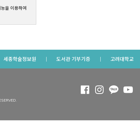
기능을 이용하여
s a new window
Opens a new window
Opens a new windo
Op
세종학술정보원
도서관 기부기증
고려대학교
나의공간
Opens a new window
Opens a new 
Opens a
Op
 window
내정보
ESERVED.
내서재
개인공지
이용자정보 관리
연회비·이용증
이용현황