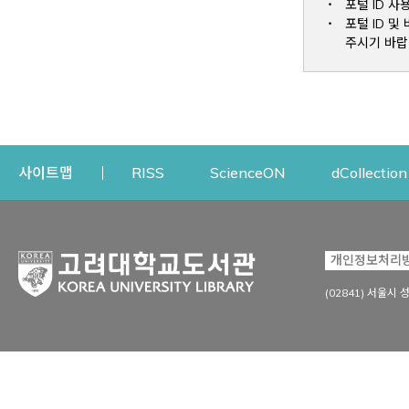
포털 ID 사
포털 ID 
주시기 바랍
Opens a new window
Opens a new win
사이트맵
RISS
ScienceON
dCollection
자료이용
연구지원
개인정보처리
Open
자료찾기
연구지원 서비스
(02841) 서울시 
상세검색
정보이용교육
강의수업자료
학술지 등재/평가 정보
데이터베이스
투고 저널 추천
전자저널
연구 동향 분석
전자책·이러닝
오픈액세스 출판 지원