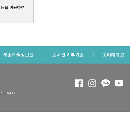
기능을 이용하여
s a new window
Opens a new window
Opens a new windo
Op
세종학술정보원
도서관 기부기증
고려대학교
나의공간
Opens a new window
Opens a new 
Opens a
Op
 window
내정보
ESERVED.
내서재
개인공지
이용자정보 관리
연회비·이용증
이용현황