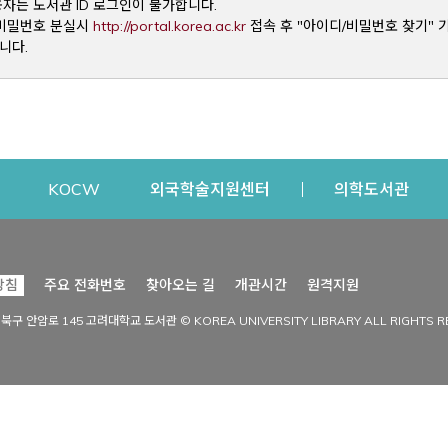
용자는 도서관 ID 로그인이 불가합니다.
Opens a new window
및 비밀번호 분실시
http://portal.korea.ac.kr
접속 후 "아이디/비밀번호 찾기" 
니다.
dow
Opens a new window
Opens a new window
Opens a new window
Open
KOCW
외국학술지원센터
의학도서관
시설이용
커뮤니티
Opens a new
방침
주요 전화번호
찾아오는 길
개관시간
원격지원
s a new window
시설찾기
도서관 소식
성북구 안암로 145 고려대학교 도서관 © KOREA UNIVERSITY LIBRARY ALL RIGHTS R
Opens a new window
시설·좌석 예약·현황
공지사항
중앙도서관
보도자료
중앙도서관(대학원)
홍보자료
학술정보관(CDL)
현황·통계
과학도서관
FAQ & QnA