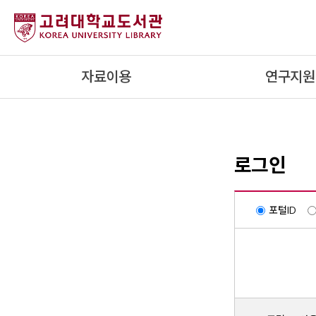
내
용
으
로
자료이용
연구지원
건
너
뛰
기
로그인
포털ID