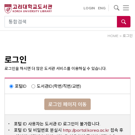
내
사이트내 검색
LOGIN
ENG
용
으
통합검색
로
건
HOME
>
로그인
너
뛰
기
로그인
로그인을 하시면 더 많은 도서관 서비스를 이용하실 수 있습니다.
포털ID
도서관ID(학번/직번/교번)
로그인 페이지 이동
포털 ID 사용자는 도서관 ID 로그인이 불가합니다.
Opens a ne
포털 ID 및 비밀번호 분실시
http://portal.korea.ac.kr
접속 후