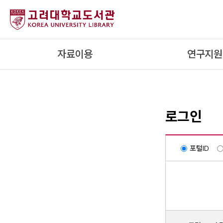
내
용
으
로
자료이용
연구지원
건
너
뛰
기
로그인
포털ID