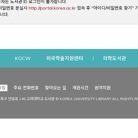
용자는 도서관 ID 로그인이 불가합니다.
Opens a new window
및 비밀번호 분실시
http://portal.korea.ac.kr
접속 후 "아이디/비밀번호 찾기" 
니다.
dow
Opens a new window
Opens a new window
Opens a new window
Open
KOCW
외국학술지원센터
의학도서관
시설이용
커뮤니티
Opens a new
방침
주요 전화번호
찾아오는 길
개관시간
원격지원
s a new window
시설찾기
도서관 소식
성북구 안암로 145 고려대학교 도서관 © KOREA UNIVERSITY LIBRARY ALL RIGHTS R
Opens a new window
시설·좌석 예약·현황
공지사항
중앙도서관
보도자료
중앙도서관(대학원)
홍보자료
학술정보관(CDL)
현황·통계
과학도서관
FAQ & QnA