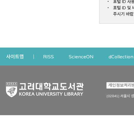
포털 ID 사
포털 ID 
주시기 바랍
Opens a new window
Opens a new win
사이트맵
RISS
ScienceON
dCollection
자료이용
연구지원
개인정보처리
Open
자료찾기
연구지원 서비스
(02841) 서울시 
상세검색
정보이용교육
강의수업자료
학술지 등재/평가 정보
데이터베이스
투고 저널 추천
전자저널
연구 동향 분석
전자책·이러닝
오픈액세스 출판 지원