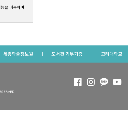
기능을 이용하여
s a new window
Opens a new window
Opens a new windo
Op
세종학술정보원
도서관 기부기증
고려대학교
나의공간
Opens a new window
Opens a new 
Opens a
Op
 window
내정보
ESERVED.
내서재
개인공지
이용자정보 관리
연회비·이용증
이용현황