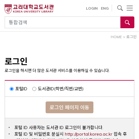
내
사이트내 검색
LOGIN
ENG
용
으
통합검색
로
건
HOME
>
로그인
너
뛰
기
로그인
로그인을 하시면 더 많은 도서관 서비스를 이용하실 수 있습니다.
포털ID
도서관ID(학번/직번/교번)
로그인 페이지 이동
포털 ID 사용자는 도서관 ID 로그인이 불가합니다.
Opens a ne
포털 ID 및 비밀번호 분실시
http://portal.korea.ac.kr
접속 후