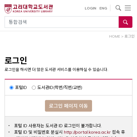
내
사이트내 검색
LOGIN
ENG
용
으
통합검색
로
건
HOME
>
로그인
너
뛰
기
로그인
로그인을 하시면 더 많은 도서관 서비스를 이용하실 수 있습니다.
포털ID
도서관ID(학번/직번/교번)
로그인 페이지 이동
포털 ID 사용자는 도서관 ID 로그인이 불가합니다.
Opens a ne
포털 ID 및 비밀번호 분실시
http://portal.korea.ac.kr
접속 후