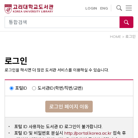
내
사이트내 검색
LOGIN
ENG
용
으
통합검색
로
건
HOME
>
로그인
너
뛰
기
로그인
로그인을 하시면 더 많은 도서관 서비스를 이용하실 수 있습니다.
포털ID
도서관ID(학번/직번/교번)
로그인 페이지 이동
포털 ID 사용자는 도서관 ID 로그인이 불가합니다.
Opens a ne
포털 ID 및 비밀번호 분실시
http://portal.korea.ac.kr
접속 후