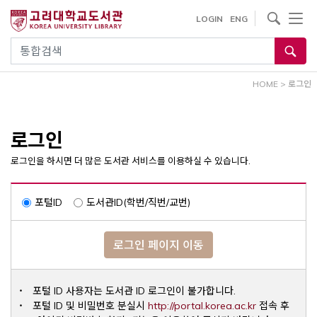
내
사이트내 검색
LOGIN
ENG
용
으
통합검색
로
건
HOME
>
로그인
너
뛰
기
로그인
로그인을 하시면 더 많은 도서관 서비스를 이용하실 수 있습니다.
포털ID
도서관ID(학번/직번/교번)
로그인 페이지 이동
포털 ID 사용자는 도서관 ID 로그인이 불가합니다.
Opens a ne
포털 ID 및 비밀번호 분실시
http://portal.korea.ac.kr
접속 후