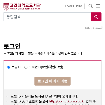
내
사이트내 검색
LOGIN
ENG
용
으
통합검색
로
건
HOME
>
로그인
너
뛰
기
로그인
로그인을 하시면 더 많은 도서관 서비스를 이용하실 수 있습니다.
포털ID
도서관ID(학번/직번/교번)
로그인 페이지 이동
포털 ID 사용자는 도서관 ID 로그인이 불가합니다.
Opens a ne
포털 ID 및 비밀번호 분실시
http://portal.korea.ac.kr
접속 후