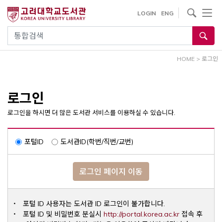
내
사이트내 검색
LOGIN
ENG
용
으
통합검색
로
건
HOME
>
로그인
너
뛰
기
로그인
로그인을 하시면 더 많은 도서관 서비스를 이용하실 수 있습니다.
포털ID
도서관ID(학번/직번/교번)
로그인 페이지 이동
포털 ID 사용자는 도서관 ID 로그인이 불가합니다.
Opens a ne
포털 ID 및 비밀번호 분실시
http://portal.korea.ac.kr
접속 후