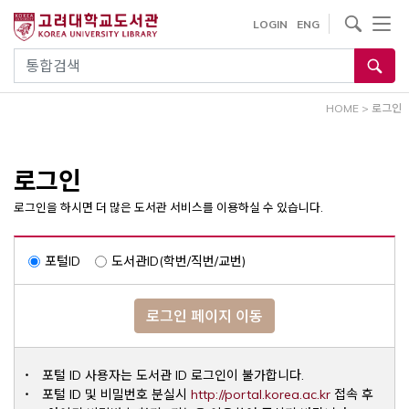
내
사이트내 검색
LOGIN
ENG
용
으
통합검색
로
건
HOME
>
로그인
너
뛰
기
로그인
로그인을 하시면 더 많은 도서관 서비스를 이용하실 수 있습니다.
포털ID
도서관ID(학번/직번/교번)
로그인 페이지 이동
포털 ID 사용자는 도서관 ID 로그인이 불가합니다.
Opens a ne
포털 ID 및 비밀번호 분실시
http://portal.korea.ac.kr
접속 후