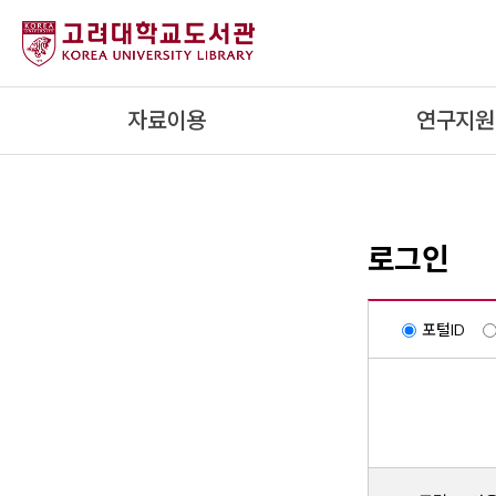
내
용
으
로
자료이용
연구지원
건
너
뛰
기
로그인
포털ID