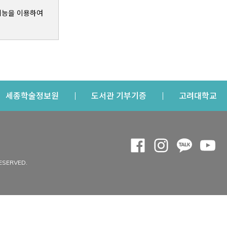
기능을 이용하여
s a new window
Opens a new window
Opens a new windo
Op
세종학술정보원
도서관 기부기증
고려대학교
나의공간
Opens a new window
Opens a new 
Opens a
Op
 window
내정보
ESERVED.
내서재
개인공지
이용자정보 관리
연회비·이용증
이용현황