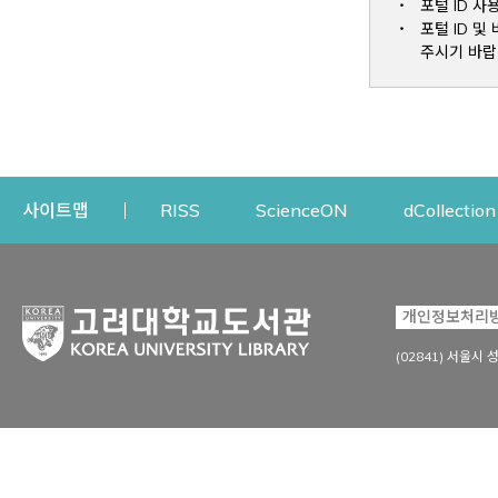
포털 ID 사
포털 ID 
주시기 바랍
Opens a new window
Opens a new win
사이트맵
RISS
ScienceON
dCollection
자료이용
연구지원
개인정보처리
Open
자료찾기
연구지원 서비스
(02841) 서울시 
상세검색
정보이용교육
강의수업자료
학술지 등재/평가 정보
데이터베이스
투고 저널 추천
전자저널
연구 동향 분석
전자책·이러닝
오픈액세스 출판 지원