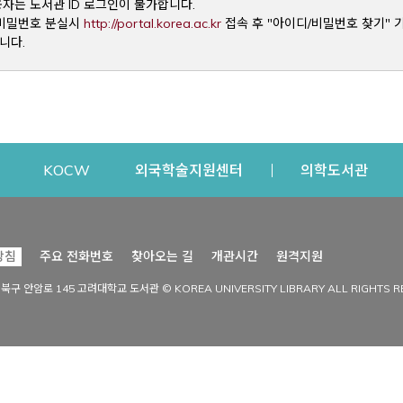
용자는 도서관 ID 로그인이 불가합니다.
Opens a new window
및 비밀번호 분실시
http://portal.korea.ac.kr
접속 후 "아이디/비밀번호 찾기" 
니다.
dow
Opens a new window
Opens a new window
Opens a new window
Open
KOCW
외국학술지원센터
의학도서관
시설이용
커뮤니티
Opens a new
방침
주요 전화번호
찾아오는 길
개관시간
원격지원
s a new window
시설찾기
도서관 소식
성북구 안암로 145 고려대학교 도서관 © KOREA UNIVERSITY LIBRARY ALL RIGHTS R
Opens a new window
시설·좌석 예약·현황
공지사항
중앙도서관
보도자료
중앙도서관(대학원)
홍보자료
학술정보관(CDL)
현황·통계
과학도서관
FAQ & QnA