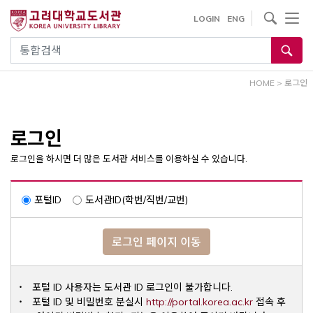
내
사이트내 검색
LOGIN
ENG
용
으
통합검색
로
건
HOME
>
로그인
너
뛰
기
로그인
로그인을 하시면 더 많은 도서관 서비스를 이용하실 수 있습니다.
포털ID
도서관ID(학번/직번/교번)
로그인 페이지 이동
포털 ID 사용자는 도서관 ID 로그인이 불가합니다.
Opens a ne
포털 ID 및 비밀번호 분실시
http://portal.korea.ac.kr
접속 후