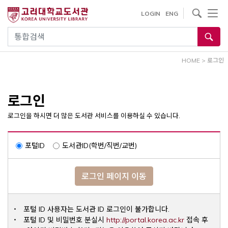
내
사이트내 검색
LOGIN
ENG
용
으
통합검색
로
건
HOME
>
로그인
너
뛰
기
로그인
로그인을 하시면 더 많은 도서관 서비스를 이용하실 수 있습니다.
포털ID
도서관ID(학번/직번/교번)
로그인 페이지 이동
포털 ID 사용자는 도서관 ID 로그인이 불가합니다.
Opens a ne
포털 ID 및 비밀번호 분실시
http://portal.korea.ac.kr
접속 후