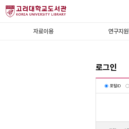
내
용
으
로
자료이용
연구지원
건
너
뛰
기
로그인
포털ID