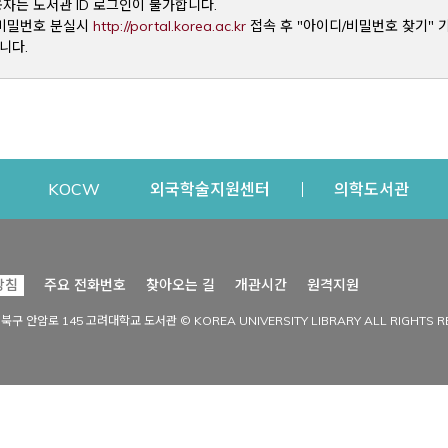
용자는 도서관 ID 로그인이 불가합니다.
Opens a new window
및 비밀번호 분실시
http://portal.korea.ac.kr
접속 후 "아이디/비밀번호 찾기" 
니다.
dow
Opens a new window
Opens a new window
Opens a new window
Open
KOCW
외국학술지원센터
의학도서관
시설이용
커뮤니티
Opens a new
방침
주요 전화번호
찾아오는 길
개관시간
원격지원
s a new window
시설찾기
도서관 소식
성북구 안암로 145 고려대학교 도서관 © KOREA UNIVERSITY LIBRARY ALL RIGHTS R
Opens a new window
시설·좌석 예약·현황
공지사항
중앙도서관
보도자료
중앙도서관(대학원)
홍보자료
학술정보관(CDL)
현황·통계
과학도서관
FAQ & QnA