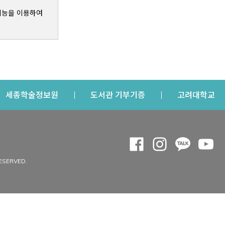
기능을 이용하여
s a new window
Opens a new window
Opens a new windo
Op
세종학술정보원
도서관 기부기증
고려대학교
나의공간
Opens a new window
Opens a new 
Opens a
Op
 window
내정보
ESERVED.
내서재
개인공지
이용자정보 관리
연회비·이용증
이용현황