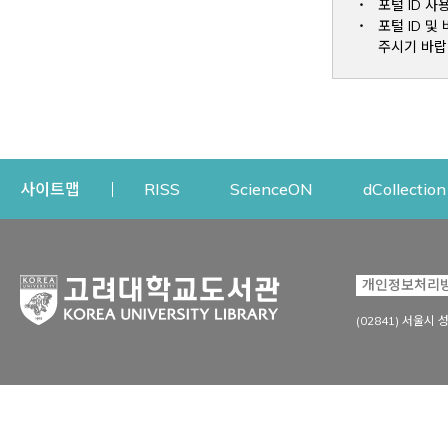
포털 ID 사
포털 ID 
주시기 바랍
Opens a new window
Opens a new win
사이트맵
RISS
ScienceON
dCollection
자료이용
연구지원
개인정보처리
Open
자료찾기
연구지원 서비스
(02841) 서울시 
상세검색
정보이용교육
강의수업자료
학술지 등재/평가 정보
데이터베이스
투고 저널 추천
전자저널
연구 동향 분석
전자책·이러닝
오픈액세스 출판 지원