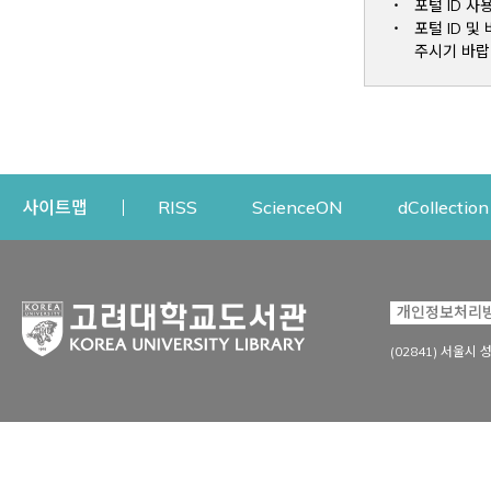
포털 ID 사
포털 ID 
주시기 바랍
Opens a new window
Opens a new win
사이트맵
RISS
ScienceON
dCollection
자료이용
연구지원
개인정보처리
Open
자료찾기
연구지원 서비스
(02841) 서울시 
상세검색
정보이용교육
강의수업자료
학술지 등재/평가 정보
데이터베이스
투고 저널 추천
전자저널
연구 동향 분석
전자책·이러닝
오픈액세스 출판 지원