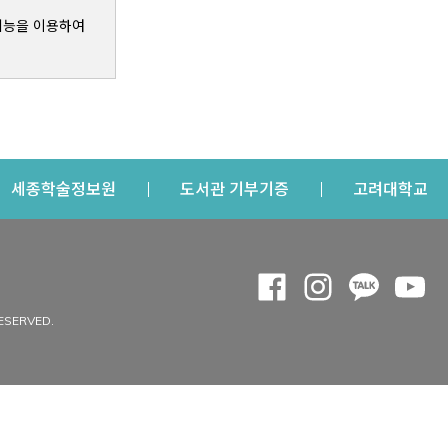
기능을 이용하여
s a new window
Opens a new window
Opens a new windo
Op
세종학술정보원
도서관 기부기증
고려대학교
나의공간
Opens a new window
Opens a new 
Opens a
Op
 window
내정보
ESERVED.
내서재
개인공지
이용자정보 관리
연회비·이용증
이용현황