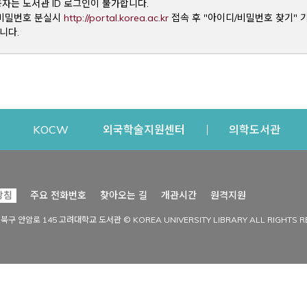
용자는 도서관 ID 로그인이 불가합니다.
Opens a new window
및 비밀번호 분실시
http://portal.korea.ac.kr
접속 후 "아이디/비밀번호 찾기" 
니다.
dow
Opens a new window
Opens a new window
Opens a new window
Open
KOCW
외국학술지원센터
의학도서관
시설이용
커뮤니티
Opens a new
방침
주요 전화번호
찾아오는 길
개관시간
원격지원
s a new window
시설찾기
도서관 소식
성북구 안암로 145 고려대학교 도서관 © KOREA UNIVERSITY LIBRARY ALL RIGHTS R
Opens a new window
시설·좌석 예약·현황
공지사항
중앙도서관
보도자료
중앙도서관(대학원)
홍보자료
학술정보관(CDL)
현황·통계
과학도서관
FAQ & QnA