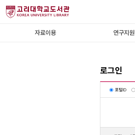
내
용
으
로
자료이용
연구지원
건
너
뛰
기
로그인
포털ID