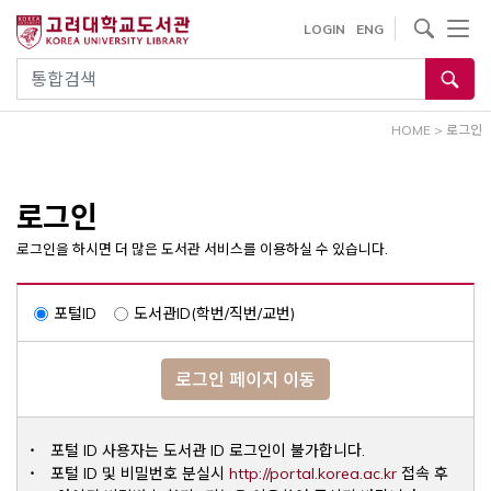
내
사이트내 검색
LOGIN
ENG
용
으
통합검색
로
건
HOME
>
로그인
너
뛰
기
로그인
로그인을 하시면 더 많은 도서관 서비스를 이용하실 수 있습니다.
포털ID
도서관ID(학번/직번/교번)
로그인 페이지 이동
포털 ID 사용자는 도서관 ID 로그인이 불가합니다.
Opens a ne
포털 ID 및 비밀번호 분실시
http://portal.korea.ac.kr
접속 후