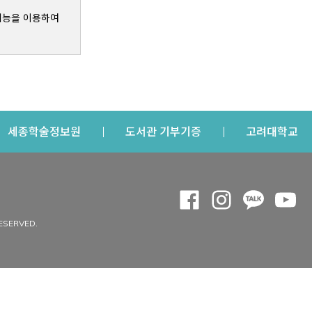
기능을 이용하여
s a new window
Opens a new window
Opens a new windo
Op
세종학술정보원
도서관 기부기증
고려대학교
나의공간
Opens a new window
Opens a new 
Opens a
Op
 window
내정보
ESERVED.
내서재
개인공지
이용자정보 관리
연회비·이용증
이용현황