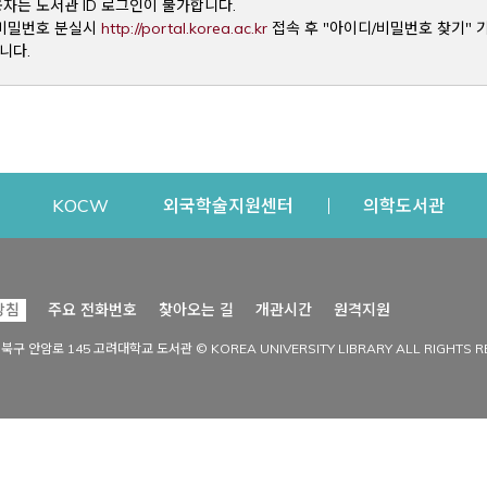
용자는 도서관 ID 로그인이 불가합니다.
Opens a new window
및 비밀번호 분실시
http://portal.korea.ac.kr
접속 후 "아이디/비밀번호 찾기" 
니다.
dow
Opens a new window
Opens a new window
Opens a new window
Open
KOCW
외국학술지원센터
의학도서관
시설이용
커뮤니티
Opens a new
방침
주요 전화번호
찾아오는 길
개관시간
원격지원
s a new window
시설찾기
도서관 소식
성북구 안암로 145 고려대학교 도서관 © KOREA UNIVERSITY LIBRARY ALL RIGHTS R
Opens a new window
시설·좌석 예약·현황
공지사항
중앙도서관
보도자료
중앙도서관(대학원)
홍보자료
학술정보관(CDL)
현황·통계
과학도서관
FAQ & QnA