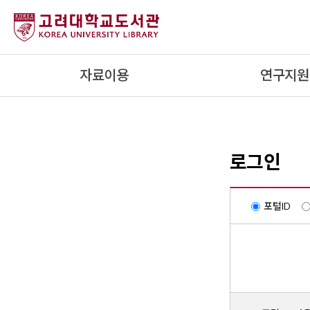
내
용
으
로
자료이용
연구지원
건
너
뛰
기
로그인
포털ID