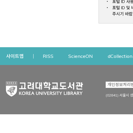
포털 ID 사
포털 ID 
주시기 바랍
Opens a new window
Opens a new win
사이트맵
RISS
ScienceON
dCollection
자료이용
연구지원
개인정보처리
Open
자료찾기
연구지원 서비스
(02841) 서울시 
상세검색
정보이용교육
강의수업자료
학술지 등재/평가 정보
데이터베이스
투고 저널 추천
전자저널
연구 동향 분석
전자책·이러닝
오픈액세스 출판 지원