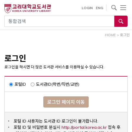
내
사이트내 검색
LOGIN
ENG
용
으
통합검색
로
건
HOME
>
로그인
너
뛰
기
로그인
로그인을 하시면 더 많은 도서관 서비스를 이용하실 수 있습니다.
포털ID
도서관ID(학번/직번/교번)
로그인 페이지 이동
포털 ID 사용자는 도서관 ID 로그인이 불가합니다.
Opens a ne
포털 ID 및 비밀번호 분실시
http://portal.korea.ac.kr
접속 후